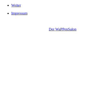
Weiter
Impressum
Copyright © 2011-2015. SN Automobile.
Design by
Der WaPPenSalon