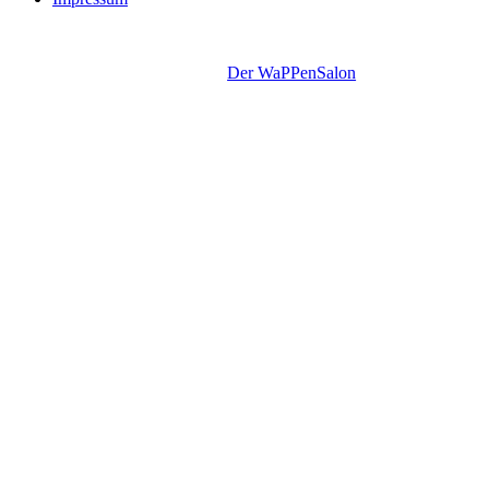
Copyright © 2011-2015. SN Automobile.
Design by
Der WaPPenSalon